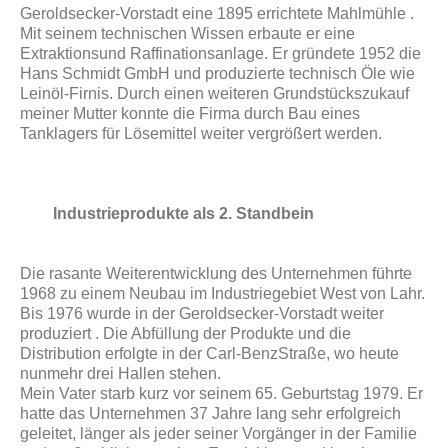
Geroldsecker-Vorstadt eine 1895 er­richtete Mahlmühle .
Mit seinem technischen Wissen erbaute er eine
Extraktions­und Raffinationsanlage. Er gründete 1952 die
Hans Schmidt GmbH und produzierte technisch Öle wie
Leinöl-Firnis. Durch einen weiteren Grundstückszukauf
meiner Mutter konnte die Firma durch Bau eines
Tanklagers für Lösemittel weiter ver­größert werden.
Industrieprodukte als 2. Standbein
Die rasante Weiterentwicklung des Unternehmen führte
1968 zu einem Neubau im Industriegebiet West von Lahr.
Bis 1976 wurde in der Geroldsecker-Vorstadt weiter
produziert . Die Abfüllung der Produkte und die
Distribution erfolgte in der Carl-Benz­Straße, wo heute
nunmehr drei Hallen stehen.
Mein Vater starb kurz vor seinem 65. Geburtstag 1979. Er
hatte das Unternehmen 37 Jahre lang sehr erfolgreich
geleitet, länger als jeder seiner Vorgänger in der Fa­milie