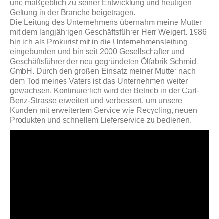
und maßgeblich zu seiner Entwicklung und heutigen
Geltung in der Branche beigetragen.
Die Leitung des Unternehmens übernahm meine Mutter
mit dem langjährigen Ge­schäftsführer Herr Weigert. 1986
bin ich als Prokurist mit in die Unternehmens­leitung
eingebunden und bin seit 2000 Gesellschafter und
Geschäftsführer der neu gegründeten Ölfabrik Schmidt
GmbH. Durch den großen Einsatz meiner Mutter nach
dem Tod meines Vaters ist das Unternehmen weiter
gewachsen. Kontinuierlich wird der Betrieb in der Carl-
Benz-Strasse erweitert und verbessert, um unsere
Kunden mit erweitertem Service wie Recycling, neuen
Produkten und schnellem Lieferservice zu bedienen.