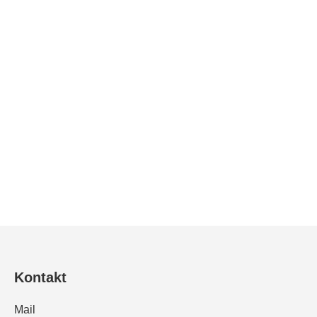
Leinöl roh
Leinölfirnis
Standöl
Kontakt
Mail