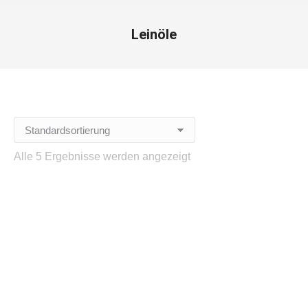
Leinöle
Alle 5 Ergebnisse werden angezeigt
Grundierfirnis
Leinöl gebleicht