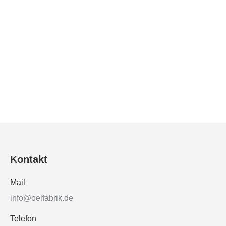
PRIMUS – Spezial Palmfett
Primus Pastös
Kontakt
Mail
info@oelfabrik.de
Telefon